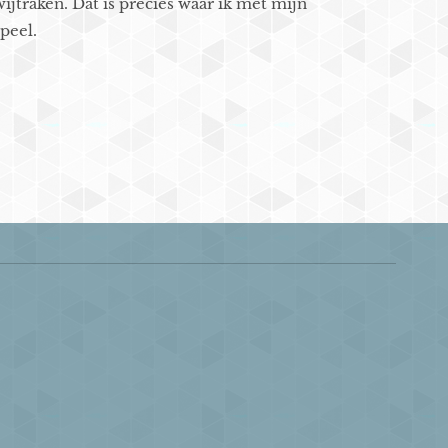
jtraken. Dat is precies waar ik met mijn
peel.