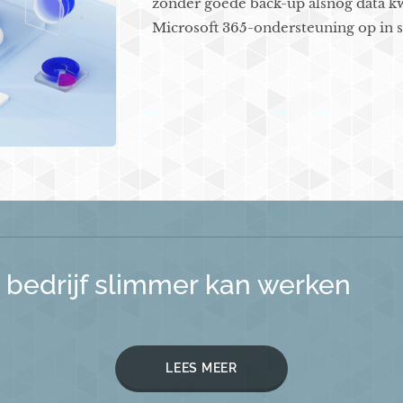
zonder goede back-up alsnog data kwi
Microsoft 365-ondersteuning op in s
bedrijf slimmer kan werken
LEES MEER