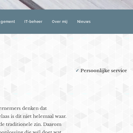
agement
IT-beheer
Over mij
Nieuws
✓
Persoonlijke service
dernemers denken dat
aas is dit niet helemaal waar.
de traditionele zin. Daarom
poplossing die wél doet wat