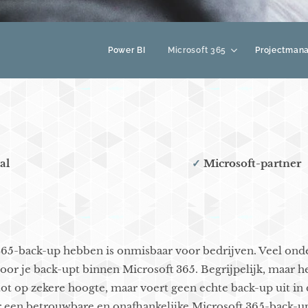
Power BI
Microsoft 365
Projectman
al
✓
Microsoft-partner
65-back-up hebben is onmisbaar voor bedrijven. Veel on
oor je back-upt binnen Microsoft 365. Begrijpelijk, maar hel
ot op zekere hoogte, maar voert geen echte back-up uit in 
or een betrouwbare en onafhankelijke Microsoft 365-back-u