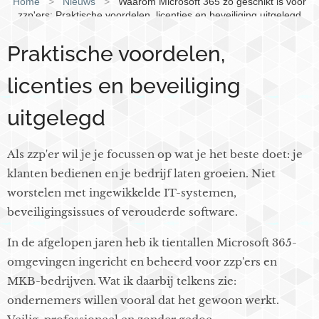
Home
>
Nieuws
>
Waarom Microsoft 365 zo geschikt is voor
zzp'ers: Praktische voordelen, licenties en beveiliging uitgelegd
Praktische voordelen,
licenties en beveiliging
uitgelegd
Als zzp'er wil je je focussen op wat je het beste doet: je
klanten bedienen en je bedrijf laten groeien. Niet
worstelen met ingewikkelde IT-systemen,
beveiligingsissues of verouderde software.
In de afgelopen jaren heb ik tientallen Microsoft 365-
omgevingen ingericht en beheerd voor zzp'ers en
MKB-bedrijven. Wat ik daarbij telkens zie:
ondernemers willen vooral dat het gewoon werkt.